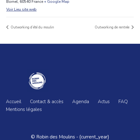
Bornel
,
60540
France
+ Google Map
Voir Lieu site web
Outworking d’été du moulin
Outworking de rentrée
Accueil
Contact & accès
Agenda
Actus
FAQ
Mentions légales
© Robin des Moulins - {current_year}