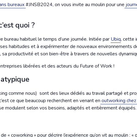
sans bureaux
#JNSB2024
, on vous invite au moulin pour une
journ
’est quoi ?
tre bureau habituel le temps d’une journée. Initiée par
Ubiq
, cette 
r ses habitudes et à expérimenter de nouveaux environnements de tr
é, sa productivité et son bien-être à travers de nouvelles dynamiqu
entreprises libérées et des acteurs du Future of Work !
 atypique
g comme nous) sont des lieux dédiés au travail partagé et propic
 c’est ce que beaucoup recherchent en venant en
outworking chez
 se modulent selon vos besoins, adaptés et entièrement équipés.
de « coworking » pour décrire l’expérience qu’on vit au moulin : « 